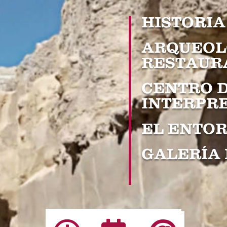
HISTORIA
ARQUEOL
RESTAUR
CENTRO 
INTERPR
EL ENTO
GALERÍA