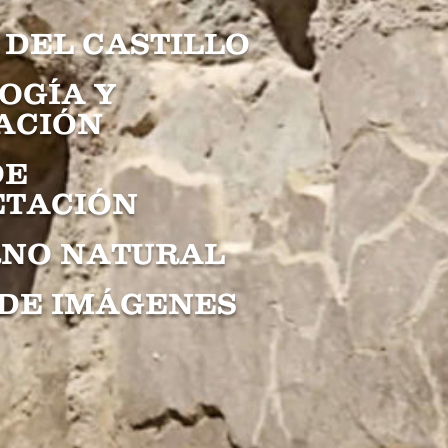
 DEL CASTILLO
OGÍA Y
ACIÓN
DE
ETACIÓN
RNO NATURAL
 DE IMÁGENES