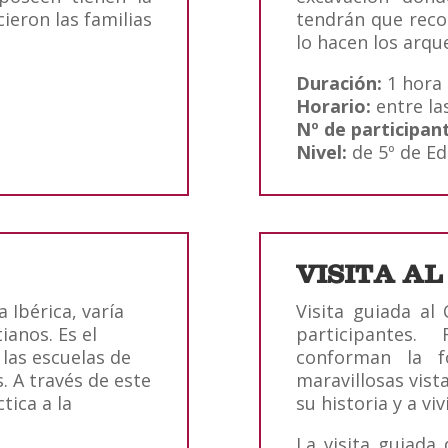
ieron las familias
tendrán que reco
lo hacen los arqu
Duración:
1 hora
Horario:
entre las
Nº de participan
Nivel:
de 5º de Ed
VISITA A
 Ibérica, varía
Visita guiada al 
tianos. Es el
participantes.
las escuelas de
conforman la f
. A través de este
maravillosas vist
ica a la
su historia y a vi
La visita guiad