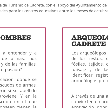
na de Turismo de Cadrete, con el apoyo del Ayuntamiento de l
ades para los centros educativos entre los meses de octubre 
 NOMBRES
ARQUEOLO
CADRETE
a a entender y a
Los arqueólogos 
 de armas, nos
de los restos, 
y de las familias.
fósiles, tejidos,
tro pasado?
paisaje y de la
identificar, regi
icación, donde se
arqueólogos por 
 escudos de armas.
ir si su apellido
roviene. Y en la
A través de una a
scudo en el que
convierten en ar
poseen tienen la
excavación dond