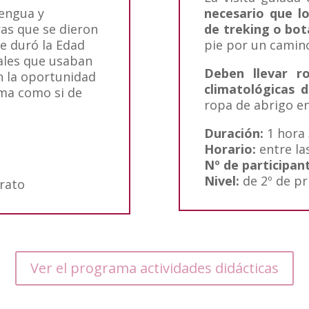
lengua y
necesario que l
ras que se dieron
de treking o bo
ue duró la Edad
pie por un camino
ales que usaban
Deben llevar r
n la oportunidad
climatológicas d
uma como si de
ropa de abrigo en
Duración:
1 hora
Horario:
entre las
Nº de participan
Nivel:
de 2º de pr
erato
Ver el programa actividades didácticas